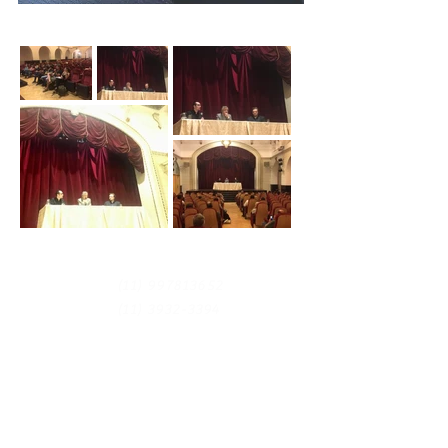
(11) 997813652
(11) 3932-3394
contato@gpofc.com.br
Origins of Contemporary Philosophy I 2026.