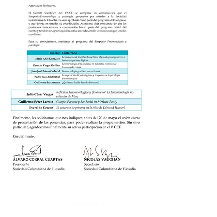
(11) 997813652
(11) 3932-3394